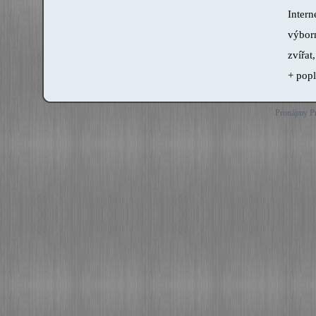
Intern
výbor
zvířat
+ popl
Pronájmy Pr