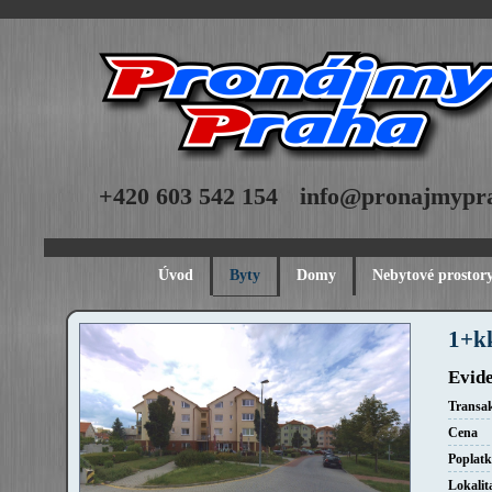
+420 603 542 154
info@pronajmypr
Úvod
Byty
Domy
Nebytové prostor
1+kk
Evide
Transa
Cena
Poplat
Lokalit